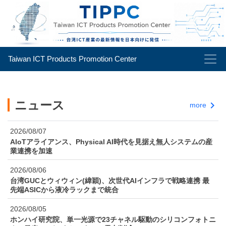
Taiwan ICT Products Promotion Center
ニュース
keyboard_arrow_right
more
2026/08/07
AIoTアライアンス、Physical AI時代を見据え無人システムの産
業連携を加速
2026/08/06
台湾GUCとウィウィン(緯穎)、次世代AIインフラで戦略連携 最
先端ASICから液冷ラックまで統合
2026/08/05
ホンハイ研究院、単一光源で23チャネル駆動のシリコンフォトニ