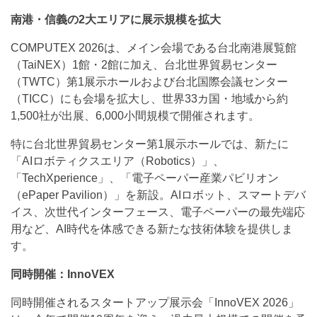
南港・信義の2大エリアに展示規模を拡大
COMPUTEX 2026は、メイン会場である台北南港展覧館
（TaiNEX）1館・2館に加え、台北世界貿易センター
（TWTC）第1展示ホールおよび台北国際会議センター
（TICC）にも会場を拡大し、世界33カ国・地域から約
1,500社が出展、6,000小間規模で開催されます。
特に台北世界貿易センター第1展示ホールでは、新たに
「AIロボティクスエリア（Robotics）」、
「TechXperience」、「電子ペーパー産業パビリオン
（ePaper Pavilion）」を新設。AIロボット、スマートデバ
イス、次世代インターフェース、電子ペーパーの最先端応
用など、AI時代を体感できる新たな技術体験を提供しま
す。
同時開催：InnoVEX
同時開催されるスタートアップ展示会「InnoVEX 2026」