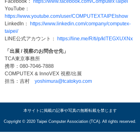
Facebook：
https://www.facebook.com/ComputexTaipei
YouTube：
https://www.youtube.com/user/COMPUTEXTAIPEIshow
LinkedIn：
https://www.linkedin.com/company/computex-
taipei/
LINE公式アカウント：
https://line.me/R/ti/p/klTEGXUXNx
「出展 / 視察のお問合せ先」
TCA東京事務所
携帯：080-7046-7888
COMPUTEX & InnoVEX 視察/出展
担当：吉村
yoshimura@tcatokyo.com
本サイトに掲載の記事や写真の無断転載を禁じます
Copyright © 2020 Taipei Computer Association (TCA). All rights reserved.